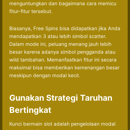
menguntungkan dan bagaimana cara memicu
fitur-fitur tersebut.
Biasanya, Free Spins bisa didapatkan jika Anda
mendapatkan 3 atau lebih simbol scatter.
Dalam mode ini, peluang menang jauh lebih
besar karena adanya simbol pengganda atau
wild tambahan. Memanfaatkan fitur ini secara
maksimal bisa memberikan kemenangan besar
meskipun dengan modal kecil.
Gunakan Strategi Taruhan
Bertingkat
Kunci bermain slot adalah pengelolaan modal