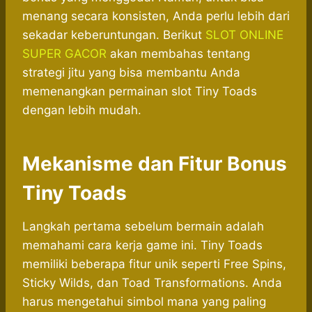
menang secara konsisten, Anda perlu lebih dari
sekadar keberuntungan. Berikut
SLOT ONLINE
SUPER GACOR
akan membahas tentang
strategi jitu yang bisa membantu Anda
memenangkan permainan slot Tiny Toads
dengan lebih mudah.
Mekanisme dan Fitur Bonus
Tiny Toads
Langkah pertama sebelum bermain adalah
memahami cara kerja game ini. Tiny Toads
memiliki beberapa fitur unik seperti Free Spins,
Sticky Wilds, dan Toad Transformations. Anda
harus mengetahui simbol mana yang paling