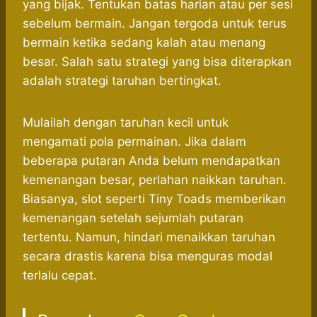
yang bijak. Tentukan batas harian atau per sesi
sebelum bermain. Jangan tergoda untuk terus
bermain ketika sedang kalah atau menang
besar. Salah satu strategi yang bisa diterapkan
adalah strategi taruhan bertingkat.
Mulailah dengan taruhan kecil untuk
mengamati pola permainan. Jika dalam
beberapa putaran Anda belum mendapatkan
kemenangan besar, perlahan naikkan taruhan.
Biasanya, slot seperti Tiny Toads memberikan
kemenangan setelah sejumlah putaran
tertentu. Namun, hindari menaikkan taruhan
secara drastis karena bisa menguras modal
terlalu cepat.