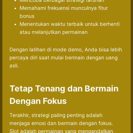
Mencoba berbagai strategi taruhan
Memahami frekuensi munculnya fitur
bonus
Menentukan waktu terbaik untuk berhenti
atau melanjutkan permainan
Dengan latihan di mode demo, Anda bisa lebih
percaya diri saat mulai bermain dengan uang
asli.
Tetap Tenang dan Bermain
Dengan Fokus
Terakhir, strategi paling penting adalah
menjaga emosi dan bermain dengan fokus.
Slot adalah permainan yang mengandalkan