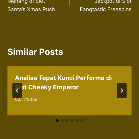
Menang di Slot
Jackpot di Slot
Santa’s Xmas Rush
Fangtastic Freespins
Similar Posts
Analisa Tepat Kunci Performa di
Slot Cheeky Emperor
02/11/2026