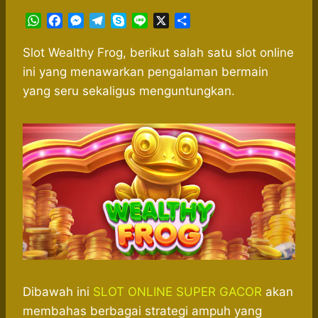
W
F
M
T
S
L
X
S
h
a
e
e
k
i
h
a
c
s
l
y
n
a
Slot Wealthy Frog, berikut salah satu slot online
t
e
s
e
p
e
r
ini yang menawarkan pengalaman bermain
s
b
e
g
e
e
yang seru sekaligus menguntungkan.
A
o
n
r
p
o
g
a
p
k
e
m
r
Dibawah ini
SLOT ONLINE SUPER GACOR
akan
membahas berbagai strategi ampuh yang