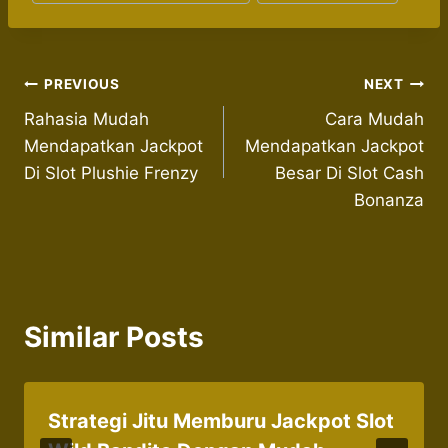
Post
PREVIOUS
NEXT
Rahasia Mudah
Cara Mudah
navigation
Mendapatkan Jackpot
Mendapatkan Jackpot
Di Slot Plushie Frenzy
Besar Di Slot Cash
Bonanza
Similar Posts
Strategi Jitu Memburu Jackpot Slot