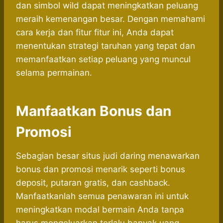
dan simbol wild dapat meningkatkan peluang
meraih kemenangan besar. Dengan memahami
cara kerja dan fitur fitur ini, Anda dapat
menentukan strategi taruhan yang tepat dan
memanfaatkan setiap peluang yang muncul
selama permainan.
Manfaatkan Bonus dan
Promosi
Sebagian besar situs judi daring menawarkan
bonus dan promosi menarik seperti bonus
deposit, putaran gratis, dan cashback.
Manfaatkanlah semua penawaran ini untuk
meningkatkan modal bermain Anda tanpa