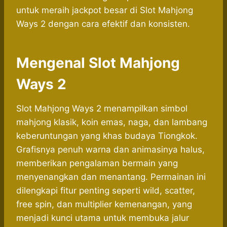
untuk meraih jackpot besar di Slot Mahjong
Ways 2 dengan cara efektif dan konsisten.
Mengenal Slot Mahjong
Ways 2
Slot Mahjong Ways 2 menampilkan simbol
mahjong klasik, koin emas, naga, dan lambang
keberuntungan yang khas budaya Tiongkok.
Grafisnya penuh warna dan animasinya halus,
memberikan pengalaman bermain yang
menyenangkan dan menantang. Permainan ini
dilengkapi fitur penting seperti wild, scatter,
free spin, dan multiplier kemenangan, yang
menjadi kunci utama untuk membuka jalur