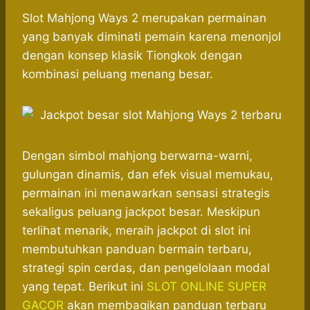
h
a
e
e
k
i
h
a
c
s
l
y
n
a
Slot Mahjong Ways 2 merupakan permainan
t
e
s
e
p
e
r
yang banyak diminati pemain karena menonjol
s
b
e
g
e
e
dengan konsep klasik Tiongkok dengan
A
o
n
r
kombinasi peluang menang besar.
p
o
g
a
p
k
e
m
r
Dengan simbol mahjong berwarna-warni,
gulungan dinamis, dan efek visual memukau,
permainan ini menawarkan sensasi strategis
sekaligus peluang jackpot besar. Meskipun
terlihat menarik, meraih jackpot di slot ini
membutuhkan panduan bermain terbaru,
strategi spin cerdas, dan pengelolaan modal
yang tepat. Berikut ini
SLOT ONLINE SUPER
GACOR
akan membagikan panduan terbaru