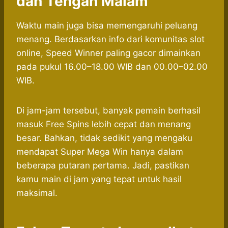
dan Tengah Malam
Waktu main juga bisa memengaruhi peluang
menang. Berdasarkan info dari komunitas slot
online, Speed Winner paling gacor dimainkan
pada pukul 16.00–18.00 WIB dan 00.00–02.00
WIB.
Di jam-jam tersebut, banyak pemain berhasil
masuk Free Spins lebih cepat dan menang
besar. Bahkan, tidak sedikit yang mengaku
mendapat Super Mega Win hanya dalam
beberapa putaran pertama. Jadi, pastikan
kamu main di jam yang tepat untuk hasil
maksimal.