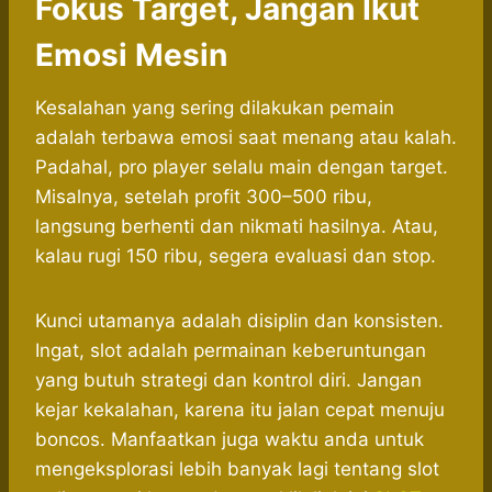
Fokus Target, Jangan Ikut
Emosi Mesin
Kesalahan yang sering dilakukan pemain
adalah terbawa emosi saat menang atau kalah.
Padahal, pro player selalu main dengan target.
Misalnya, setelah profit 300–500 ribu,
langsung berhenti dan nikmati hasilnya. Atau,
kalau rugi 150 ribu, segera evaluasi dan stop.
Kunci utamanya adalah disiplin dan konsisten.
Ingat, slot adalah permainan keberuntungan
yang butuh strategi dan kontrol diri. Jangan
kejar kekalahan, karena itu jalan cepat menuju
boncos. Manfaatkan juga waktu anda untuk
mengeksplorasi lebih banyak lagi tentang slot