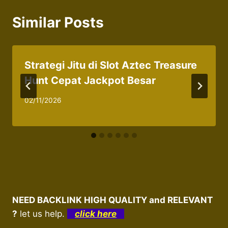
Similar Posts
Strategi Jitu di Slot Aztec Treasure
Hunt Cepat Jackpot Besar
02/11/2026
NEED BACKLINK HIGH QUALITY and RELEVANT
?
let us help.
click here