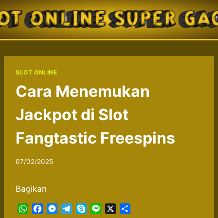
Skip
to
content
SLOT ONLINE
Cara Menemukan
Jackpot di Slot
Fangtastic Freespins
07/02/2025
Bagikan
W
F
M
T
S
L
X
S