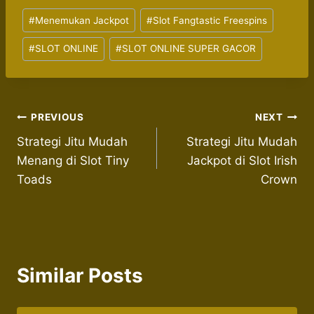
Post
#
Menemukan Jackpot
#
Slot Fangtastic Freespins
Tags:
#
SLOT ONLINE
#
SLOT ONLINE SUPER GACOR
Post
PREVIOUS
NEXT
Strategi Jitu Mudah
Strategi Jitu Mudah
navigation
Menang di Slot Tiny
Jackpot di Slot Irish
Toads
Crown
Similar Posts