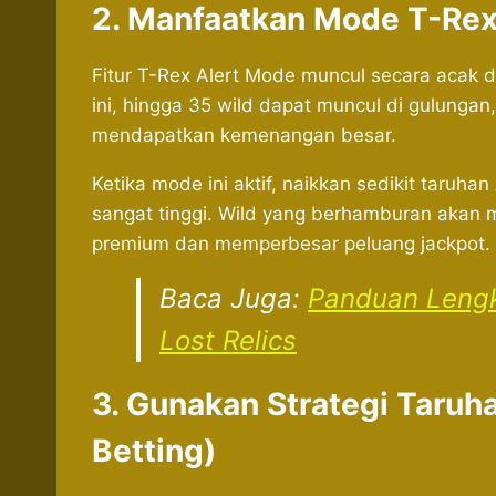
2. Manfaatkan Mode T-Rex
Fitur T-Rex Alert Mode muncul secara acak
ini, hingga 35 wild dapat muncul di gulunga
mendapatkan kemenangan besar.
Ketika mode ini aktif, naikkan sedikit taru
sangat tinggi. Wild yang berhamburan akan
premium dan memperbesar peluang jackpot.
Baca Juga:
Panduan Lengk
Lost Relics
3. Gunakan Strategi Taruh
Betting)