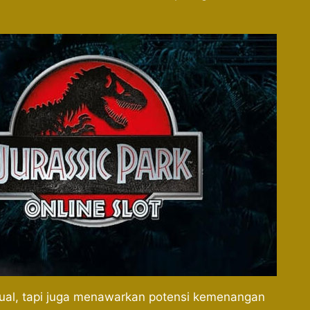
isual, tapi juga menawarkan potensi kemenangan