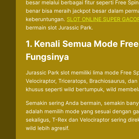
besar melalui berbagai fitur seperti Free Sp
benar bisa meraih jackpot besar dalam permai
keberuntungan.
SLOT ONLINE SUPER GACO
bermain slot Jurassic Park.
1. Kenali Semua Mode Fre
Fungsinya
Jurassic Park slot memiliki lima mode Free 
Velociraptor, Triceratops, Brachiosaurus, da
khusus seperti wild bertumpuk, wild membelah
Semakin sering Anda bermain, semakin banya
adalah memilih mode yang sesuai dengan ga
sekaligus, T-Rex dan Velociraptor sering d
wild lebih agresif.