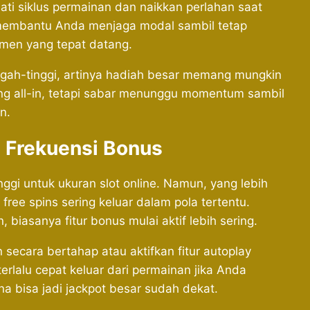
ti siklus permainan dan naikkan perlahan saat
ni membantu Anda menjaga modal sambil tetap
men yang tepat datang.
nengah-tinggi, artinya hadiah besar memang mungkin
ung all-in, tetapi sabar menunggu momentum sambil
n.
n Frekuensi Bonus
inggi untuk ukuran slot online. Namun, yang lebih
ee spins sering keluar dalam pola tertentu.
iasanya fitur bonus mulai aktif lebih sering.
ecara bertahap atau aktifkan fitur autoplay
erlalu cepat keluar dari permainan jika Anda
na bisa jadi jackpot besar sudah dekat.