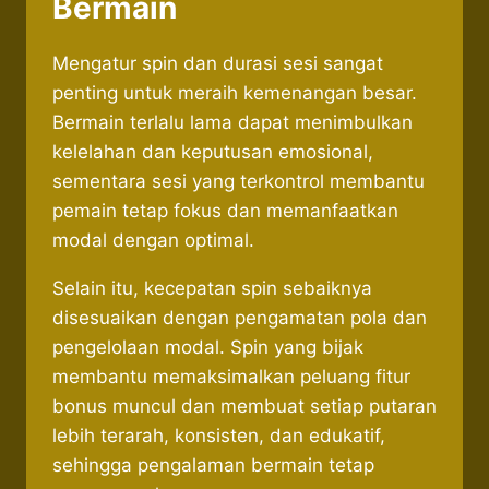
Bermain
Mengatur spin dan durasi sesi sangat
penting untuk meraih kemenangan besar.
Bermain terlalu lama dapat menimbulkan
kelelahan dan keputusan emosional,
sementara sesi yang terkontrol membantu
pemain tetap fokus dan memanfaatkan
modal dengan optimal.
Selain itu, kecepatan spin sebaiknya
disesuaikan dengan pengamatan pola dan
pengelolaan modal. Spin yang bijak
membantu memaksimalkan peluang fitur
bonus muncul dan membuat setiap putaran
lebih terarah, konsisten, dan edukatif,
sehingga pengalaman bermain tetap