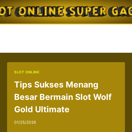
Skip
to
content
Tips Sukses Menang
Besar
SLOT ONLINE
Tips Sukses Menang
Besar Bermain Slot Wolf
Gold Ultimate
01/25/2026