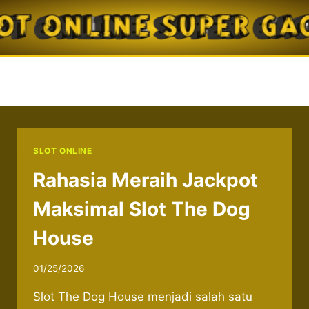
Skip
to
content
Slot The Dog House
SLOT ONLINE
Rahasia Meraih Jackpot
Maksimal Slot The Dog
House
01/25/2026
Slot The Dog House menjadi salah satu