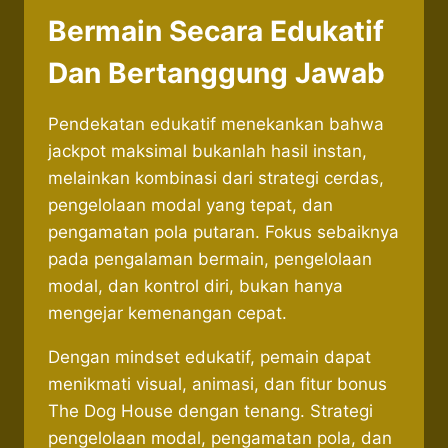
Bermain Secara Edukatif
Dan Bertanggung Jawab
Pendekatan edukatif menekankan bahwa
jackpot maksimal bukanlah hasil instan,
melainkan kombinasi dari strategi cerdas,
pengelolaan modal yang tepat, dan
pengamatan pola putaran. Fokus sebaiknya
pada pengalaman bermain, pengelolaan
modal, dan kontrol diri, bukan hanya
mengejar kemenangan cepat.
Dengan mindset edukatif, pemain dapat
menikmati visual, animasi, dan fitur bonus
The Dog House dengan tenang. Strategi
pengelolaan modal, pengamatan pola, dan