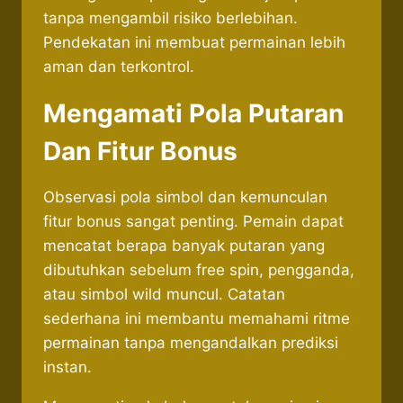
tanpa mengambil risiko berlebihan.
Pendekatan ini membuat permainan lebih
aman dan terkontrol.
Mengamati Pola Putaran
Dan Fitur Bonus
Observasi pola simbol dan kemunculan
fitur bonus sangat penting. Pemain dapat
mencatat berapa banyak putaran yang
dibutuhkan sebelum free spin, pengganda,
atau simbol wild muncul. Catatan
sederhana ini membantu memahami ritme
permainan tanpa mengandalkan prediksi
instan.