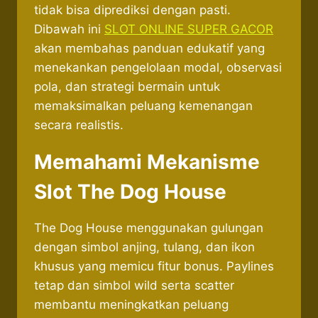
tidak bisa diprediksi dengan pasti.
Dibawah ini
SLOT ONLINE SUPER GACOR
akan membahas panduan edukatif yang
menekankan pengelolaan modal, observasi
pola, dan strategi bermain untuk
memaksimalkan peluang kemenangan
secara realistis.
Memahami Mekanisme
Slot The Dog House
The Dog House menggunakan gulungan
dengan simbol anjing, tulang, dan ikon
khusus yang memicu fitur bonus. Paylines
tetap dan simbol wild serta scatter
membantu meningkatkan peluang