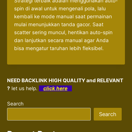
Strategi terbaik adalah menggunakan auto-
spin di awal untuk mengenali pola, lalu
kembali ke mode manual saat permainan
mulai menunjukkan tanda gacor. Saat
scatter sering muncul, hentikan auto-spin
dan lanjutkan secara manual agar Anda
bisa mengatur taruhan lebih fleksibel.
NEED BACKLINK HIGH QUALITY and RELEVANT
?
let us help.
click here
Search
Search