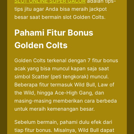
SLOT ONLINE SUPER GACOR
adalah tips-
tips jitu agar Anda bisa meraih jackpot
besar saat bermain slot Golden Colts.
Pahami Fitur Bonus
Golden Colts
Golden Colts terkenal dengan 7 fitur bonus
acak yang bisa muncul kapan saja saat
simbol Scatter (peti tengkorak) muncul.
Beberapa fitur termasuk Wild Bull, Law of
the Wild, hingga Ace-High Gang, dan
masing-masing memberikan cara berbeda
untuk meraih kemenangan besar.
Sebelum bermain, pahami dulu efek dari
tiap fitur bonus. Misalnya, Wild Bull dapat