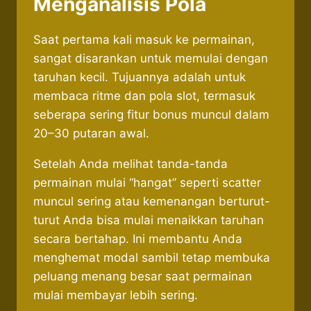
Menganalisis Pola
Saat pertama kali masuk ke permainan,
sangat disarankan untuk memulai dengan
taruhan kecil. Tujuannya adalah untuk
membaca ritme dan pola slot, termasuk
seberapa sering fitur bonus muncul dalam
20–30 putaran awal.
Setelah Anda melihat tanda-tanda
permainan mulai “hangat” seperti scatter
muncul sering atau kemenangan berturut-
turut Anda bisa mulai menaikkan taruhan
secara bertahap. Ini membantu Anda
menghemat modal sambil tetap membuka
peluang menang besar saat permainan
mulai membayar lebih sering.