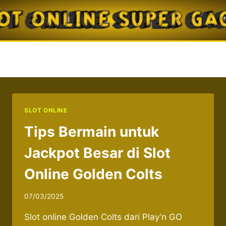
Skip
to
content
Slot Online Golden Colts
SLOT ONLINE
Tips Bermain untuk
Jackpot Besar di Slot
Online Golden Colts
07/03/2025
Slot online Golden Colts dari Play’n GO