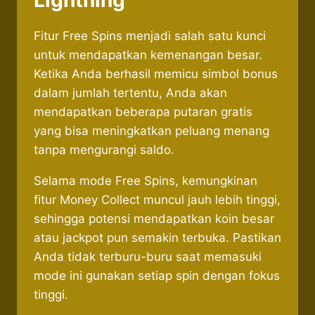
Lightning
Fitur Free Spins menjadi salah satu kunci
untuk mendapatkan kemenangan besar.
Ketika Anda berhasil memicu simbol bonus
dalam jumlah tertentu, Anda akan
mendapatkan beberapa putaran gratis
yang bisa meningkatkan peluang menang
tanpa mengurangi saldo.
Selama mode Free Spins, kemungkinan
fitur Money Collect muncul jauh lebih tinggi,
sehingga potensi mendapatkan koin besar
atau jackpot pun semakin terbuka. Pastikan
Anda tidak terburu-buru saat memasuki
mode ini gunakan setiap spin dengan fokus
tinggi.