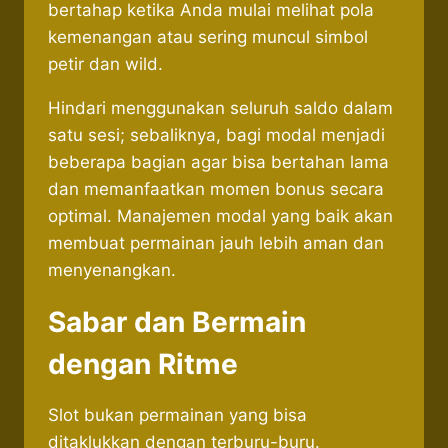
bertahap ketika Anda mulai melihat pola
kemenangan atau sering muncul simbol
petir dan wild.
Hindari menggunakan seluruh saldo dalam
satu sesi; sebaliknya, bagi modal menjadi
beberapa bagian agar bisa bertahan lama
dan memanfaatkan momen bonus secara
optimal. Manajemen modal yang baik akan
membuat permainan jauh lebih aman dan
menyenangkan.
Sabar dan Bermain
dengan Ritme
Slot bukan permainan yang bisa
ditaklukkan dengan terburu-buru.