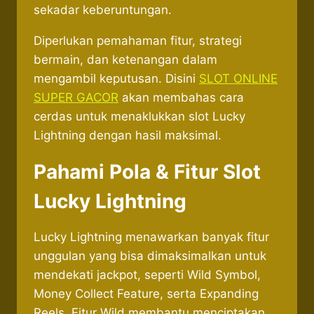
sekadar keberuntungan.
Diperlukan pemahaman fitur, strategi
bermain, dan ketenangan dalam
mengambil keputusan. Disini
SLOT ONLINE
SUPER GACOR
akan membahas cara
cerdas untuk menaklukkan slot Lucky
Lightning dengan hasil maksimal.
Pahami Pola & Fitur Slot
Lucky Lightning
Lucky Lightning menawarkan banyak fitur
unggulan yang bisa dimaksimalkan untuk
mendekati jackpot, seperti Wild Symbol,
Money Collect Feature, serta Expanding
Reels. Fitur Wild membantu menciptakan