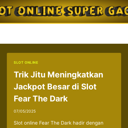
Skip
to
content
Slot Fear The Dark
SLOT ONLINE
Trik Jitu Meningkatkan
Jackpot Besar di Slot
Fear The Dark
07/05/2025
Slot online Fear The Dark hadir dengan