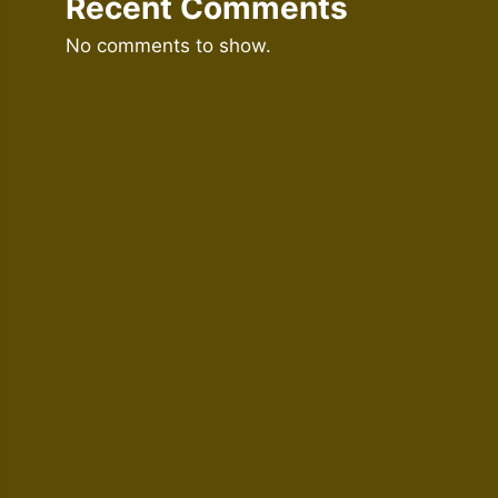
Recent Comments
No comments to show.