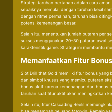
Strategi taruhan bertahap adalah cara ama
sebaiknya memulai dengan taruhan kecil sa
dengan ritme permainan, taruhan bisa ditin
potensi kemenangan besar.
Selain itu, menentukan jumlah putaran per s
sukses menggunakan 20–30 putaran awal seb
karakteristik game. Strategi ini membantu me
Memanfaatkan Fitur Bonu
Slot Drill that Gold memiliki fitur bonus yang
dan simbol khusus yang memicu putaran eks
bonus aktif karena kemenangan dari bonus b
taruhan saat fitur aktif akan meningkatkan k
Selain itu, fitur Cascading Reels memungki
bisa menambah peluang Maxwin. Pemain yang