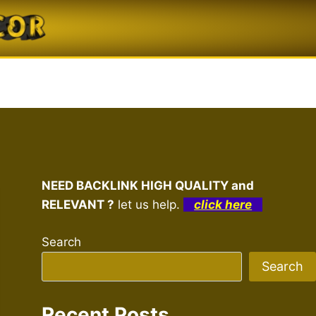
NEED BACKLINK HIGH QUALITY and
RELEVANT ?
let us help.
click here
Search
Search
Recent Posts