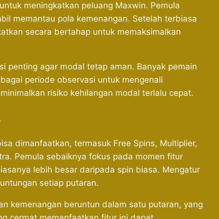
n untuk meningkatkan peluang Maxwin. Pemula
mbil memantau pola kemenangan. Setelah terbiasa
gkatkan secara bertahap untuk memaksimalkan
esi penting agar modal tetap aman. Banyak pemain
agai periode observasi untuk mengenali
minimalkan risiko kehilangan modal terlalu cepat.
s
 bisa dimanfaatkan, termasuk Free Spins, Multiplier,
tra. Pemula sebaiknya fokus pada momen fitur
iasanya lebih besar daripada spin biasa. Mengatur
euntungan setiap putaran.
nkan kemenangan beruntun dalam satu putaran, yang
 cermat memanfaatkan fitur ini dapat