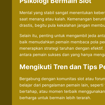
Psikologi Bermain Slot
Mental yang stabil sangat menentukan keber
saat menang atau kalah. Kemenangan berunt
drastis, begitu pula kekalahan jangan membu
Selain itu, penting untuk mengambil jeda anta
baik memudahkan pemain membaca pola perm
menerapkan strategi taruhan dengan efektif
antara pemain sukses dan yang hanya meng
Mengikuti Tren dan Tips P
Bergabung dengan komunitas slot atau forum
belajar dari pengalaman pemain lain, seperti
bertahap, atau momen terbaik menggunakan fit
berharga untuk bermain lebih terarah.