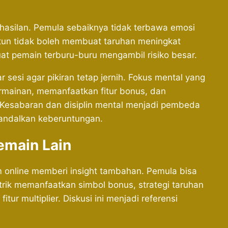
hasilan. Pemula sebaiknya tidak terbawa emosi
un tidak boleh membuat taruhan meningkat
at pemain terburu-buru mengambil risiko besar.
r sesi agar pikiran tetap jernih. Fokus mental yang
ainan, memanfaatkan fitur bonus, dan
. Kesabaran dan disiplin mental menjadi pembeda
andalkan keberuntungan.
emain Lain
 online memberi insight tambahan. Pemula bisa
 trik memanfaatkan simbol bonus, strategi taruhan
ur multiplier. Diskusi ini menjadi referensi