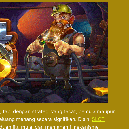
tapi dengan strategi yang tepat, pemula maupun
uang menang secara signifikan. Disini
SLOT
uan jitu mulai dari memahami mekanisme