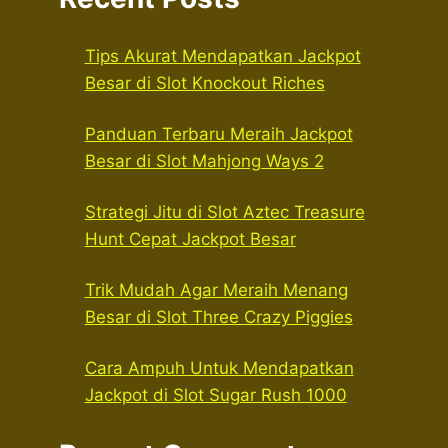
Tips Akurat Mendapatkan Jackpot
Besar di Slot Knockout Riches
Panduan Terbaru Meraih Jackpot
Besar di Slot Mahjong Ways 2
Strategi Jitu di Slot Aztec Treasure
Hunt Cepat Jackpot Besar
Trik Mudah Agar Meraih Menang
Besar di Slot Three Crazy Piggies
Cara Ampuh Untuk Mendapatkan
Jackpot di Slot Sugar Rush 1000