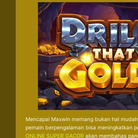
Mencapai Maxwin memang bukan hal mudah, 
pemain berpengalaman bisa meningkatkan pel
ONLINE SUPER GACOR
akan membahas pand