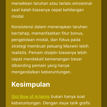
menaikkan taruhan atau terlalu emosional
saat kalah biasanya cepat kehilangan
modal.
Konsistensi dalam menerapkan taruhan
bertahap, memanfaatkan fitur bonus,
pengelolaan modal, dan fokus pada
strategi membuat peluang Maxwin lebih
realistis. Pemain disiplin biasanya lebih
cepat mendekati kemenangan besar
dibanding pemain yang hanya
mengandalkan keberuntungan.
Kesimpulan
Slot Bow of Artemis
bukan hanya soal
keberuntungan. Dengan daya tarik grafis