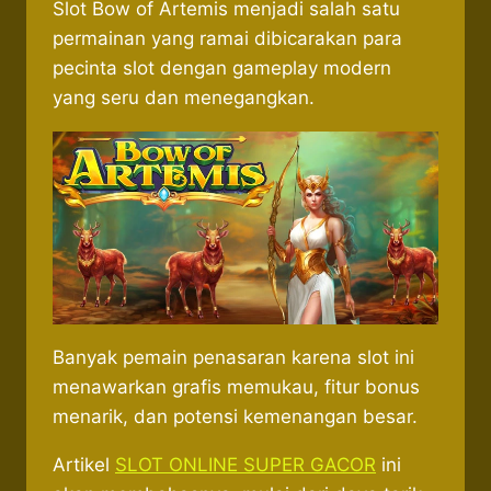
Slot Bow of Artemis menjadi salah satu
permainan yang ramai dibicarakan para
pecinta slot dengan gameplay modern
yang seru dan menegangkan.
Banyak pemain penasaran karena slot ini
menawarkan grafis memukau, fitur bonus
menarik, dan potensi kemenangan besar.
Artikel
SLOT ONLINE SUPER GACOR
ini