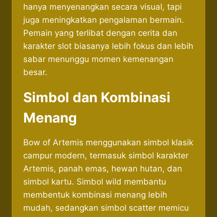
hanya menyenangkan secara visual, tapi
juga meningkatkan pengalaman bermain.
Pemain yang terlibat dengan cerita dan
karakter slot biasanya lebih fokus dan lebih
sabar menunggu momen kemenangan
besar.
Simbol dan Kombinasi
Menang
Bow of Artemis menggunakan simbol klasik
campur modern, termasuk simbol karakter
Artemis, panah emas, hewan hutan, dan
simbol kartu. Simbol wild membantu
membentuk kombinasi menang lebih
mudah, sedangkan simbol scatter memicu