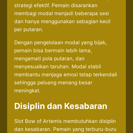
strategi efektif. Pemain disarankan
membagi modal menjadi beberapa sesi
dan hanya menggunakan sebagian kecil
per putaran.
Dengan pengelolaan modal yang bijak,
pemain bisa bermain lebih lama,
mengamati pola putaran, dan
menyesuaikan taruhan. Modal stabil
membantu menjaga emosi tetap terkendali
sehingga peluang menang besar
meningkat.
Disiplin dan Kesabaran
Slot Bow of Artemis membutuhkan disiplin
dan kesabaran. Pemain yang terburu-buru