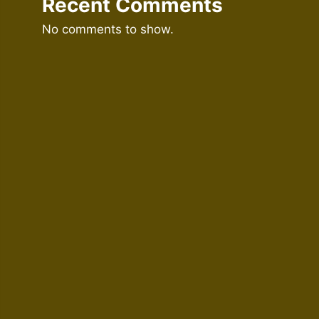
Recent Comments
No comments to show.