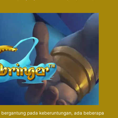
t bergantung pada keberuntungan, ada beberapa