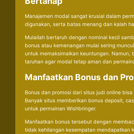
Bertahap
Manajemen modal sangat krusial dalam perm
digunakan, serta batas menang dan kalah ha
Mulailah bertaruh dengan nominal kecil sambi
bonus atau kemenangan mulai sering muncul
untuk memaksimalkan keuntungan. Namun, bi
taruhan agar modal tetap aman dan permainan
Manfaatkan Bonus dan Prom
Bonus dan promosi dari situs judi online bi
Banyak situs memberikan bonus deposit, cas
untuk permainan Wishbringer.
Manfaatkan bonus tersebut dengan membaca
tidak kehilangan kesempatan mendapatkan 