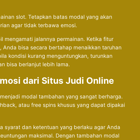
ainan slot. Tetapkan batas modal yang akan
rian agar tidak terbawa emosi.
l mengamati jalannya permainan. Ketika fitur
, Anda bisa secara bertahap menaikkan taruhan
la kondisi kurang menguntungkan, turunkan
 bisa berlanjut lebih lama.
osi dari Situs Judi Online
sa menjadi modal tambahan yang sangat berharga.
hback, atau free spins khusus yang dapat dipakai
 syarat dan ketentuan yang berlaku agar Anda
keuntungan maksimal. Dengan tambahan modal