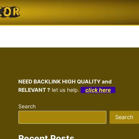
NEED BACKLINK HIGH QUALITY and
RELEVANT ?
let us help.
click here
Search
Search
Recent Posts