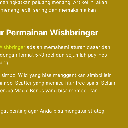
meningkatkan peluang menang. Artikel ini akan
menang lebih sering dan memaksimalkan
r Permainan Wishbringer
Wishbringer
adalah memahami aturan dasar dan
ir dengan format 5×3 reel dan sejumlah paylines
ang.
h simbol Wild yang bisa menggantikan simbol lain
bol Scatter yang memicu fitur free spins. Selain
al berupa Magic Bonus yang bisa memberikan
ngat penting agar Anda bisa mengatur strategi