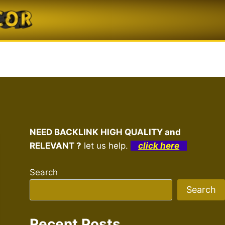
e
NEED BACKLINK HIGH QUALITY and
RELEVANT ?
let us help.
click here
Search
Search
Recent Posts