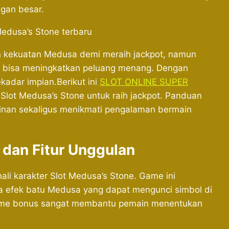
ngan besar.
n kekuatan Medusa demi meraih jackpot, namun
g bisa meningkatkan peluang menang. Dengan
kadar impian.Berikut ini
SLOT ONLINE SUPER
Slot Medusa’s Stone untuk raih jackpot. Panduan
nan sekaligus menikmati pengalaman bermain
dan Fitur Unggulan
li karakter Slot Medusa’s Stone. Game ini
erta efek batu Medusa yang dapat mengunci simbol di
isme bonus sangat membantu pemain menentukan