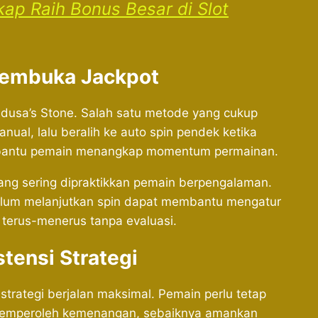
ap Raih Bonus Besar di Slot
Membuka Jackpot
edusa’s Stone. Salah satu metode yang cukup
ual, lalu beralih ke auto spin pendek ketika
embantu pemain menangkap momentum permainan.
yang sering dipraktikkan pemain berpengalaman.
ebelum melanjutkan spin dapat membantu mengatur
terus-menerus tanpa evaluasi.
tensi Strategi
strategi berjalan maksimal. Pemain perlu tetap
memperoleh kemenangan, sebaiknya amankan