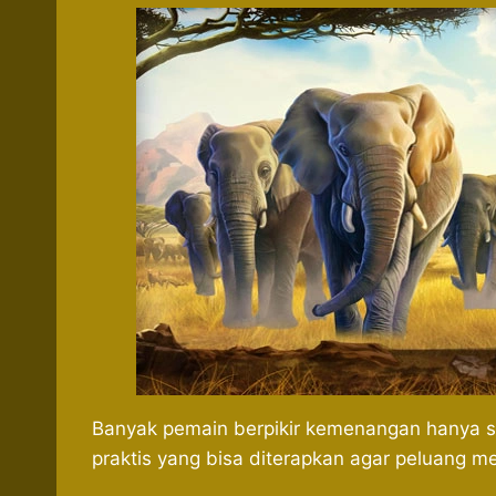
Banyak pemain berpikir kemenangan hanya s
praktis yang bisa diterapkan agar peluang me