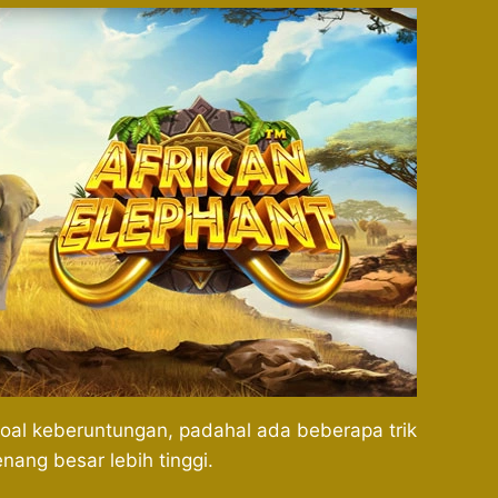
oal keberuntungan, padahal ada beberapa trik
nang besar lebih tinggi.