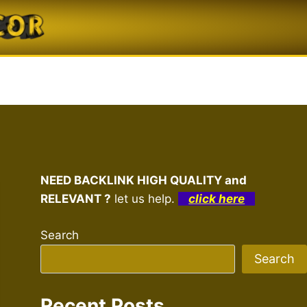
t
NEED BACKLINK HIGH QUALITY and
RELEVANT ?
let us help.
click here
Search
Search
Recent Posts