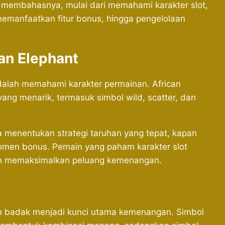
 membahasnya, mulai dari memahami karakter slot,
 memanfaatkan fitur bonus, hingga pengelolaan
can Elephant
alah memahami karakter permainan. African
 yang menarik, termasuk simbol wild, scatter, dan
 menentukan strategi taruhan yang tepat, kapan
men bonus. Pemain yang paham karakter slot
an memaksimalkan peluang kemenangan.
an badak menjadi kunci utama kemenangan. Simbol