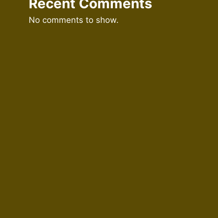
Recent Comments
No comments to show.