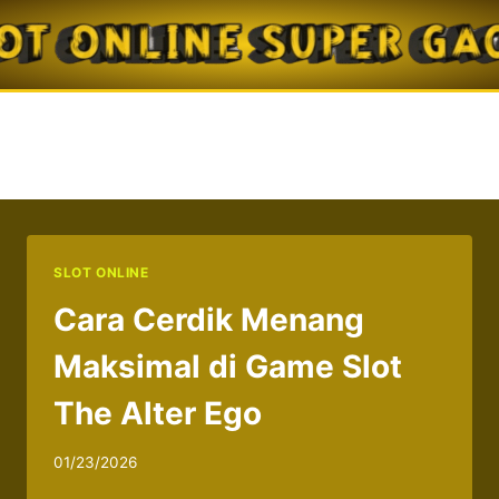
Skip
to
content
Bermain Slot The Alter
Ego
SLOT ONLINE
Cara Cerdik Menang
Maksimal di Game Slot
The Alter Ego
01/23/2026