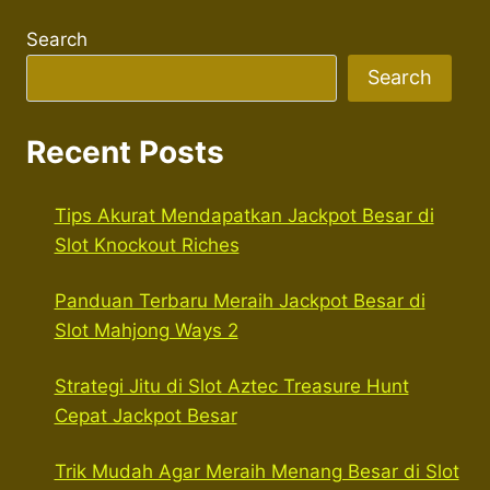
Search
Search
Recent Posts
Tips Akurat Mendapatkan Jackpot Besar di
Slot Knockout Riches
Panduan Terbaru Meraih Jackpot Besar di
Slot Mahjong Ways 2
Strategi Jitu di Slot Aztec Treasure Hunt
Cepat Jackpot Besar
Trik Mudah Agar Meraih Menang Besar di Slot