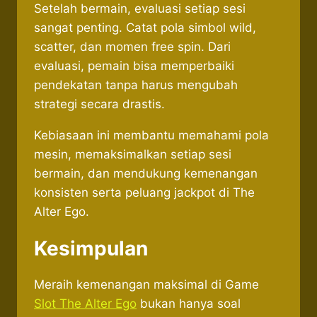
Setelah bermain, evaluasi setiap sesi
sangat penting. Catat pola simbol wild,
scatter, dan momen free spin. Dari
evaluasi, pemain bisa memperbaiki
pendekatan tanpa harus mengubah
strategi secara drastis.
Kebiasaan ini membantu memahami pola
mesin, memaksimalkan setiap sesi
bermain, dan mendukung kemenangan
konsisten serta peluang jackpot di The
Alter Ego.
Kesimpulan
Meraih kemenangan maksimal di Game
Slot The Alter Ego
bukan hanya soal