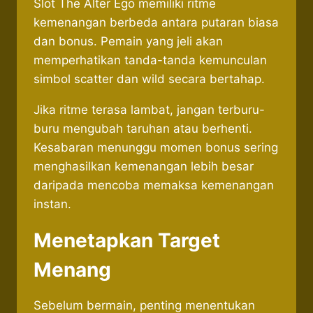
Slot The Alter Ego memiliki ritme
kemenangan berbeda antara putaran biasa
dan bonus. Pemain yang jeli akan
memperhatikan tanda-tanda kemunculan
simbol scatter dan wild secara bertahap.
Jika ritme terasa lambat, jangan terburu-
buru mengubah taruhan atau berhenti.
Kesabaran menunggu momen bonus sering
menghasilkan kemenangan lebih besar
daripada mencoba memaksa kemenangan
instan.
Menetapkan Target
Menang
Sebelum bermain, penting menentukan