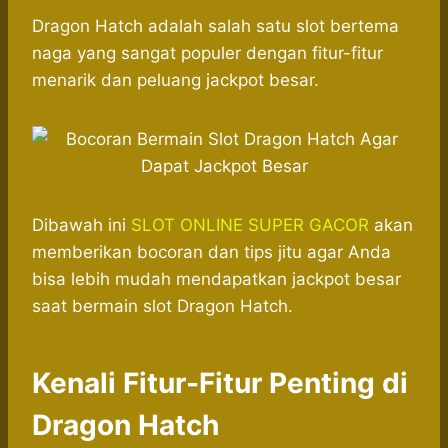
h
a
e
e
k
i
h
a
c
s
l
y
n
a
Dragon Hatch adalah salah satu slot bertema
t
e
s
e
p
e
r
naga yang sangat populer dengan fitur-fitur
s
b
e
g
e
e
menarik dan peluang jackpot besar.
A
o
n
r
p
o
g
a
p
k
e
m
r
Dibawah ini
SLOT ONLINE SUPER GACOR
akan
memberikan bocoran dan tips jitu agar Anda
bisa lebih mudah mendapatkan jackpot besar
saat bermain slot Dragon Hatch.
Kenali Fitur-Fitur Penting di
Dragon Hatch