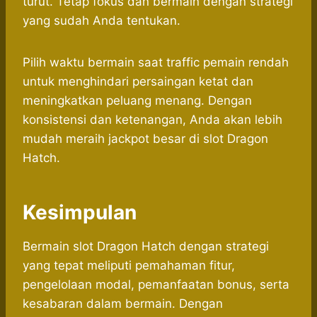
turut. Tetap fokus dan bermain dengan strategi
yang sudah Anda tentukan.
Pilih waktu bermain saat traffic pemain rendah
untuk menghindari persaingan ketat dan
meningkatkan peluang menang. Dengan
konsistensi dan ketenangan, Anda akan lebih
mudah meraih jackpot besar di slot Dragon
Hatch.
Kesimpulan
Bermain slot Dragon Hatch dengan strategi
yang tepat meliputi pemahaman fitur,
pengelolaan modal, pemanfaatan bonus, serta
kesabaran dalam bermain. Dengan