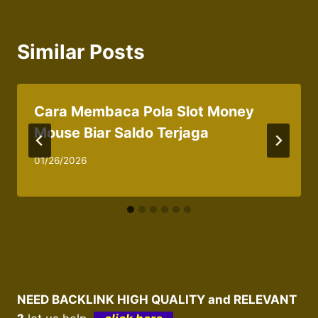
Similar Posts
Cara Membaca Pola Slot Money
Mouse Biar Saldo Terjaga
01/26/2026
NEED BACKLINK HIGH QUALITY and RELEVANT