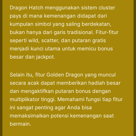
Dragon Hatch menggunakan sistem cluster
pays di mana kemenangan didapat dari
kumpulan simbol yang saling berdekatan,
bukan hanya dari garis tradisional. Fitur-fitur
seperti wild, scatter, dan putaran gratis
menjadi kunci utama untuk memicu bonus
besar dan jackpot.
Selain itu, fitur Golden Dragon yang muncul
secara acak dapat memberikan hadiah besar
dan mengaktifkan putaran bonus dengan
multiplikator tinggi. Memahami fungsi tiap fitur
ini sangat penting agar Anda bisa
memaksimalkan potensi kemenangan saat
bermain.