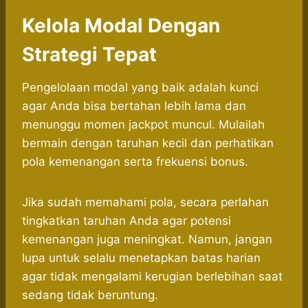
Kelola Modal Dengan
Strategi Tepat
Pengelolaan modal yang baik adalah kunci
agar Anda bisa bertahan lebih lama dan
menunggu momen jackpot muncul. Mulailah
bermain dengan taruhan kecil dan perhatikan
pola kemenangan serta frekuensi bonus.
Jika sudah memahami pola, secara perlahan
tingkatkan taruhan Anda agar potensi
kemenangan juga meningkat. Namun, jangan
lupa untuk selalu menetapkan batas harian
agar tidak mengalami kerugian berlebihan saat
sedang tidak beruntung.