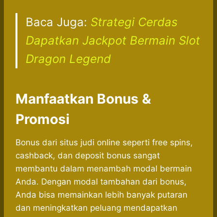
Baca Juga:
Strategi Cerdas
Dapatkan Jackpot Bermain Slot
Dragon Legend
Manfaatkan Bonus &
Promosi
Bonus dari situs judi online seperti free spins,
cashback, dan deposit bonus sangat
membantu dalam menambah modal bermain
Anda. Dengan modal tambahan dari bonus,
Anda bisa memainkan lebih banyak putaran
dan meningkatkan peluang mendapatkan